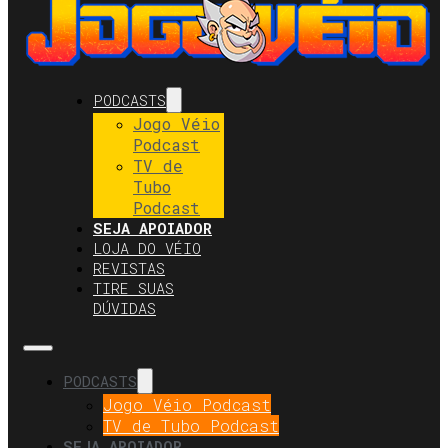
PODCASTS
Jogo Véio
Podcast
TV de
Tubo
Podcast
SEJA APOIADOR
LOJA DO VÉIO
REVISTAS
TIRE SUAS
DÚVIDAS
PODCASTS
Jogo Véio Podcast
TV de Tubo Podcast
SEJA APOIADOR