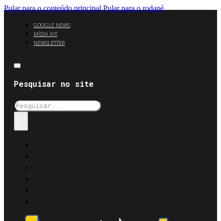
Pular para o conteúdo principal
Pular para o rodapé
GOOGLE NEWS
MÍDIA KIT
NEWSLETTER
Pesquisar no site
Pesquisar
×