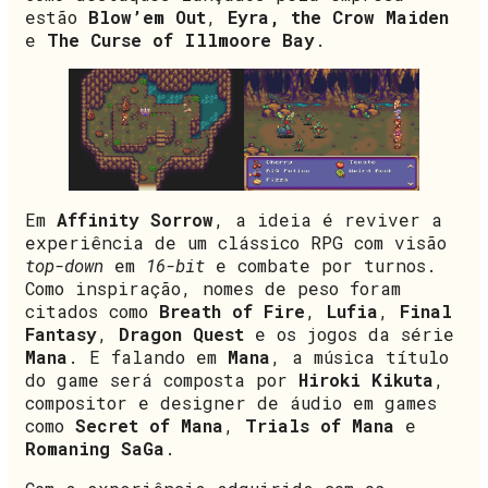
estão
Blow’em Out
,
Eyra, the Crow Maiden
e
The Curse of Illmoore Bay
.
Em
Affinity Sorrow
, a ideia é reviver a
experiência de um clássico RPG com visão
top-down
em
16-bit
e combate por turnos.
Como inspiração, nomes de peso foram
citados como
Breath of Fire
,
Lufia
,
Final
Fantasy
,
Dragon Quest
e os jogos da série
Mana
. E falando em
Mana
, a música título
do game será composta por
Hiroki Kikuta
,
compositor e designer de áudio em games
como
Secret of Mana
,
Trials of Mana
e
Romaning SaGa
.