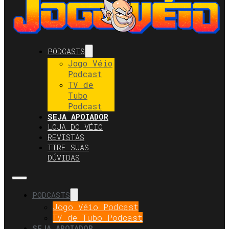
PODCASTS
Jogo Véio
Podcast
TV de
Tubo
Podcast
SEJA APOIADOR
LOJA DO VÉIO
REVISTAS
TIRE SUAS
DÚVIDAS
PODCASTS
Jogo Véio Podcast
TV de Tubo Podcast
SEJA APOIADOR