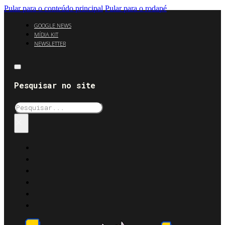
Pular para o conteúdo principal
Pular para o rodapé
GOOGLE NEWS
MÍDIA KIT
NEWSLETTER
Pesquisar no site
Pesquisar
×