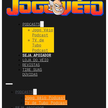
PODCASTS
Jogo Véio
Podcast
TV de
Tubo
Podcast
SEJA APOIADOR
LOJA DO VÉIO
REVISTAS
TIRE SUAS
DÚVIDAS
PODCASTS
Jogo Véio Podcast
TV de Tubo Podcast
SEJA APOIADOR