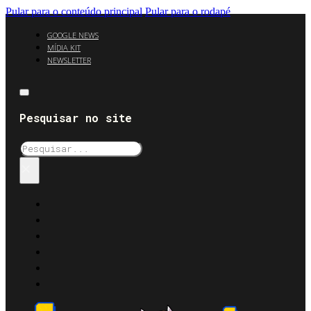
Pular para o conteúdo principal
Pular para o rodapé
GOOGLE NEWS
MÍDIA KIT
NEWSLETTER
Pesquisar no site
Pesquisar
×