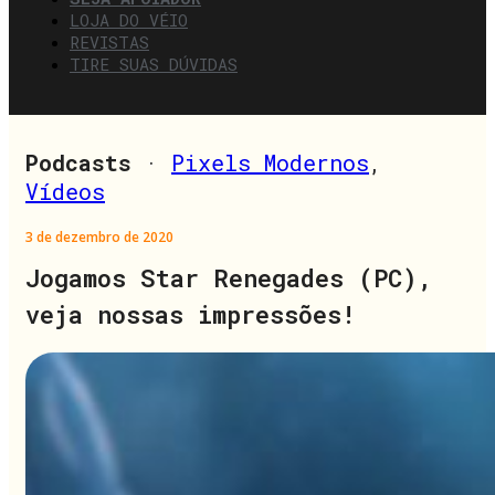
LOJA DO VÉIO
REVISTAS
TIRE SUAS DÚVIDAS
Podcasts
·
Pixels Modernos
,
Vídeos
3 de dezembro de 2020
Jogamos Star Renegades (PC),
veja nossas impressões!