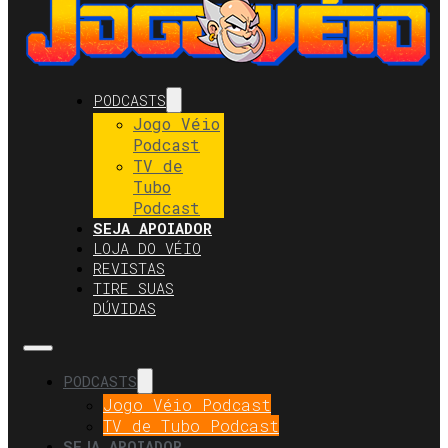
PODCASTS
Jogo Véio
Podcast
TV de
Tubo
Podcast
SEJA APOIADOR
LOJA DO VÉIO
REVISTAS
TIRE SUAS
DÚVIDAS
PODCASTS
Jogo Véio Podcast
TV de Tubo Podcast
SEJA APOIADOR