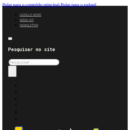
Pular para o conteúdo principal
Pular para o rodapé
GOOGLE NEWS
MÍDIA KIT
NEWSLETTER
Pesquisar no site
Pesquisar
×