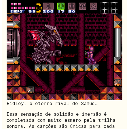
Ridley, o eterno rival de Samus…
Essa sensação de solidão e imersão é
completada com muito esmero pela trilha
sonora. As canções são únicas para cada