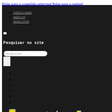
Pular para o conteúdo principal
Pular para o rodapé
GOOGLE NEWS
MÍDIA KIT
NEWSLETTER
Pesquisar no site
Pesquisar
×