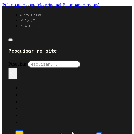
Pular para o conteúdo principal
Pular para o rodapé
GOOGLE NEWS
MÍDIA KIT
NEWSLETTER
Pesquisar no site
Pesquisar
×