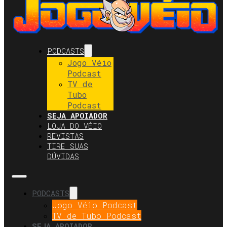
PODCASTS
Jogo Véio
Podcast
TV de
Tubo
Podcast
SEJA APOIADOR
LOJA DO VÉIO
REVISTAS
TIRE SUAS
DÚVIDAS
PODCASTS
Jogo Véio Podcast
TV de Tubo Podcast
SEJA APOIADOR