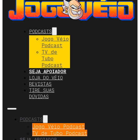
PODCASTS
Jogo Véio
Podcast
TV de
Tubo
Podcast
SEJA APOIADOR
LOJA DO VÉIO
REVISTAS
TIRE SUAS
DÚVIDAS
PODCASTS
Jogo Véio Podcast
TV de Tubo Podcast
SEJA APOIADOR