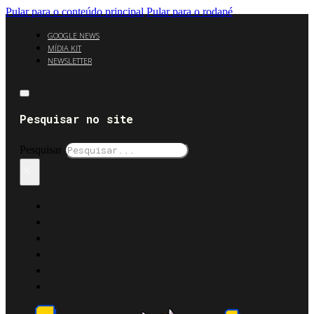
Pular para o conteúdo principal
Pular para o rodapé
GOOGLE NEWS
MÍDIA KIT
NEWSLETTER
Pesquisar no site
Pesquisar
×