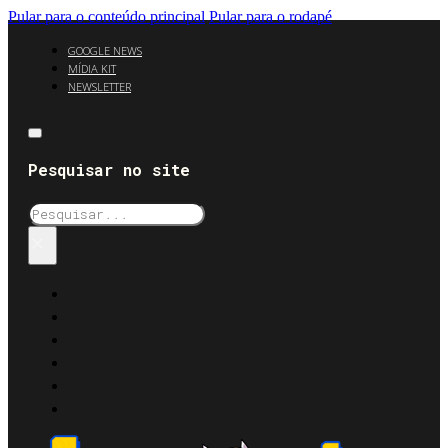
Pular para o conteúdo principal
Pular para o rodapé
GOOGLE NEWS
MÍDIA KIT
NEWSLETTER
Pesquisar no site
Pesquisar
×