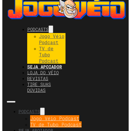
PODCASTS
Jogo Véio
Podcast
TV de
Tubo
Podcast
SEJA APOIADOR
LOJA DO VÉIO
REVISTAS
TIRE SUAS
DÚVIDAS
PODCASTS
Jogo Véio Podcast
TV de Tubo Podcast
SEJA APOIADOR