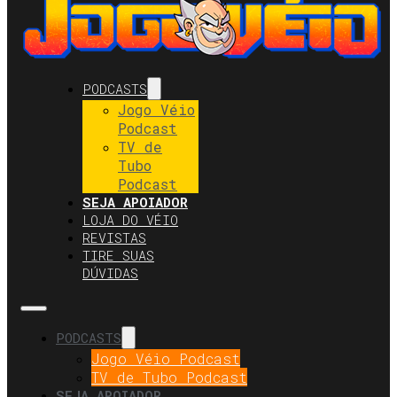
PODCASTS
Jogo Véio
Podcast
TV de
Tubo
Podcast
SEJA APOIADOR
LOJA DO VÉIO
REVISTAS
TIRE SUAS
DÚVIDAS
PODCASTS
Jogo Véio Podcast
TV de Tubo Podcast
SEJA APOIADOR