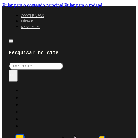
Pular para o conteúdo principal
Pular para o rodapé
GOOGLE NEWS
MÍDIA KIT
NEWSLETTER
Pesquisar no site
Pesquisar
×