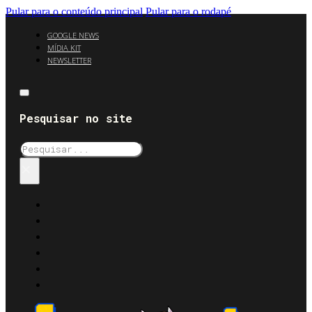
Pular para o conteúdo principal
Pular para o rodapé
GOOGLE NEWS
MÍDIA KIT
NEWSLETTER
Pesquisar no site
Pesquisar
×