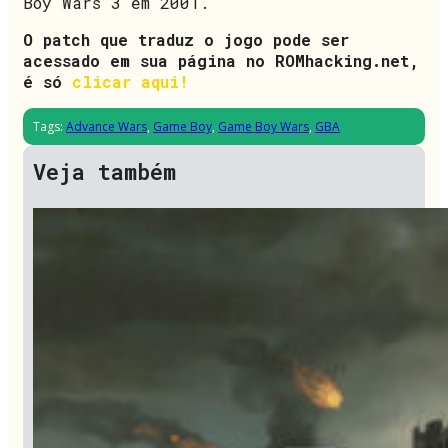
Boy Wars 3 em 2001.
O patch que traduz o jogo pode ser
acessado em sua página no ROMhacking.net,
é só
clicar aqui!
Tags:
Advance Wars
,
Game Boy
,
Game Boy Wars
,
GBA
Veja também