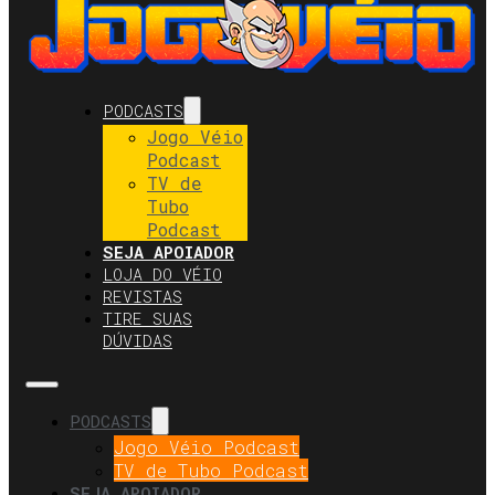
PODCASTS
Jogo Véio
Podcast
TV de
Tubo
Podcast
SEJA APOIADOR
LOJA DO VÉIO
REVISTAS
TIRE SUAS
DÚVIDAS
PODCASTS
Jogo Véio Podcast
TV de Tubo Podcast
SEJA APOIADOR