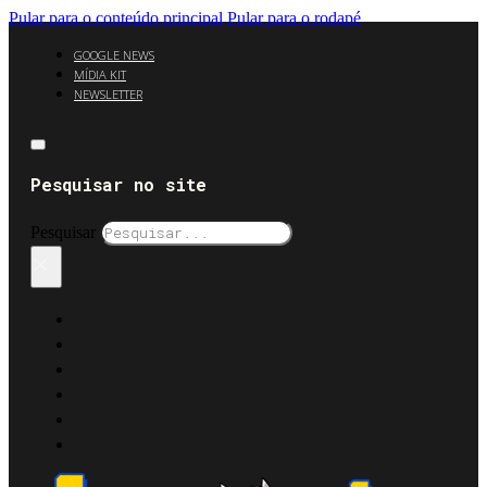
Pular para o conteúdo principal
Pular para o rodapé
GOOGLE NEWS
MÍDIA KIT
NEWSLETTER
Pesquisar no site
Pesquisar
×