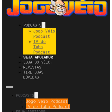
PODCASTS
Jogo Véio
Podcast
TV de
Tubo
Podcast
SEJA APOIADOR
LOJA DO VÉIO
REVISTAS
TIRE SUAS
DÚVIDAS
PODCASTS
Jogo Véio Podcast
TV de Tubo Podcast
SEJA APOIADOR