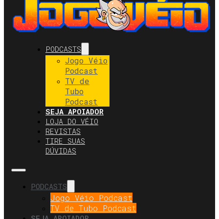
PODCASTS
Jogo Véio
Podcast
TV de
Tubo
Podcast
SEJA APOIADOR
LOJA DO VÉIO
REVISTAS
TIRE SUAS
DÚVIDAS
PODCASTS
Jogo Véio Podcast
TV de Tubo Podcast
SEJA APOIADOR