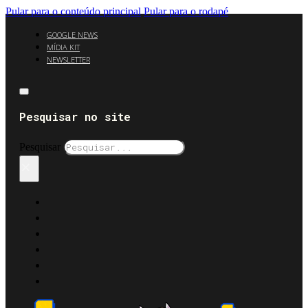
Pular para o conteúdo principal
Pular para o rodapé
GOOGLE NEWS
MÍDIA KIT
NEWSLETTER
Pesquisar no site
Pesquisar
×