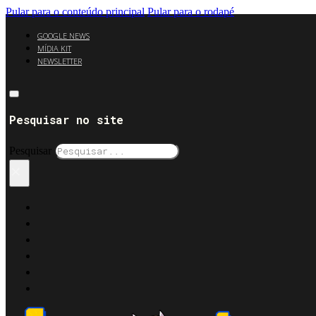
Pular para o conteúdo principal
Pular para o rodapé
GOOGLE NEWS
MÍDIA KIT
NEWSLETTER
Pesquisar no site
Pesquisar
×