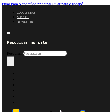
Pular para o conteúdo principal
Pular para o rodapé
GOOGLE NEWS
MÍDIA KIT
NEWSLETTER
Pesquisar no site
Pesquisar
×