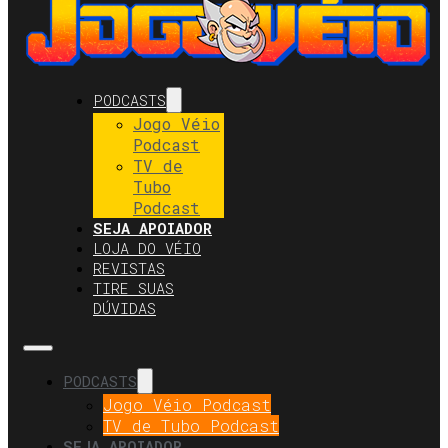
PODCASTS
Jogo Véio
Podcast
TV de
Tubo
Podcast
SEJA APOIADOR
LOJA DO VÉIO
REVISTAS
TIRE SUAS
DÚVIDAS
PODCASTS
Jogo Véio Podcast
TV de Tubo Podcast
SEJA APOIADOR