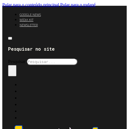
Pular para o conteúdo principal
Pular para o rodapé
GOOGLE NEWS
MÍDIA KIT
NEWSLETTER
Pesquisar no site
Pesquisar
×