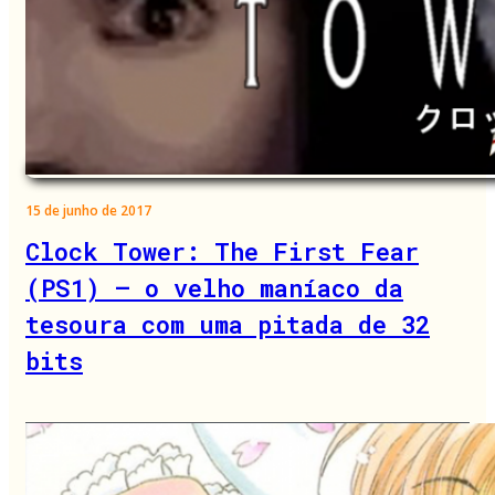
15 de junho de 2017
Clock Tower: The First Fear
(PS1) – o velho maníaco da
tesoura com uma pitada de 32
bits