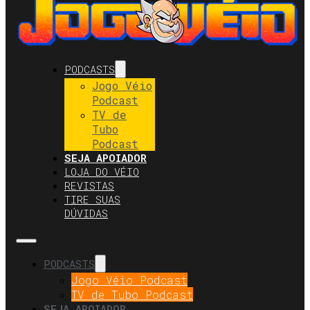
PODCASTS
Jogo Véio
Podcast
TV de
Tubo
Podcast
SEJA APOIADOR
LOJA DO VÉIO
REVISTAS
TIRE SUAS
DÚVIDAS
PODCASTS
Jogo Véio Podcast
TV de Tubo Podcast
SEJA APOIADOR