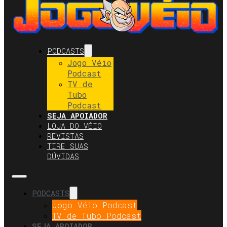
PODCASTS
Jogo Véio
Podcast
TV de
Tubo
Podcast
SEJA APOIADOR
LOJA DO VÉIO
REVISTAS
TIRE SUAS
DÚVIDAS
PODCASTS
Jogo Véio Podcast
TV de Tubo Podcast
SEJA APOIADOR