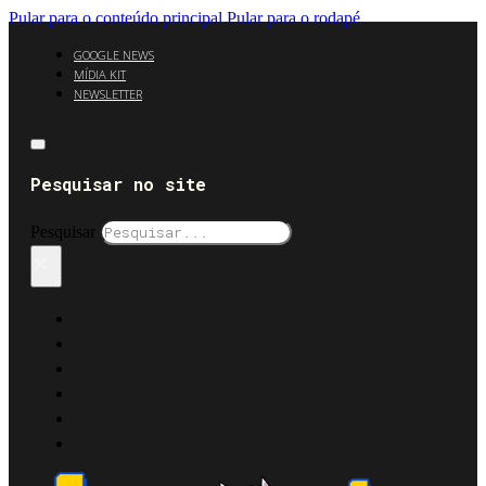
Pular para o conteúdo principal
Pular para o rodapé
GOOGLE NEWS
MÍDIA KIT
NEWSLETTER
Pesquisar no site
Pesquisar
×