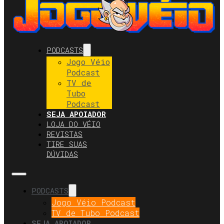
PODCASTS
Jogo Véio
Podcast
TV de
Tubo
Podcast
SEJA APOIADOR
LOJA DO VÉIO
REVISTAS
TIRE SUAS
DÚVIDAS
PODCASTS
Jogo Véio Podcast
TV de Tubo Podcast
SEJA APOIADOR