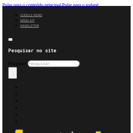
Pular para o conteúdo principal
Pular para o rodapé
GOOGLE NEWS
MÍDIA KIT
NEWSLETTER
Pesquisar no site
Pesquisar
×