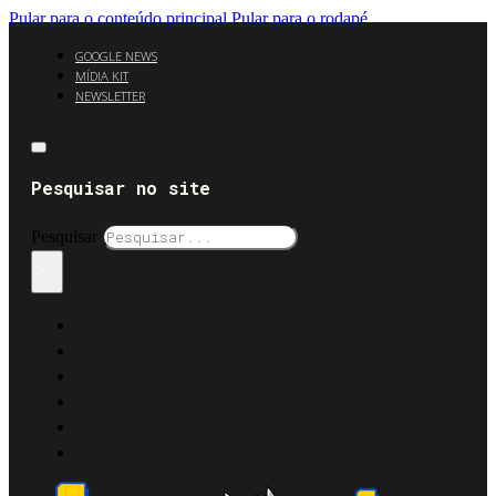
Pular para o conteúdo principal
Pular para o rodapé
GOOGLE NEWS
MÍDIA KIT
NEWSLETTER
Pesquisar no site
Pesquisar
×