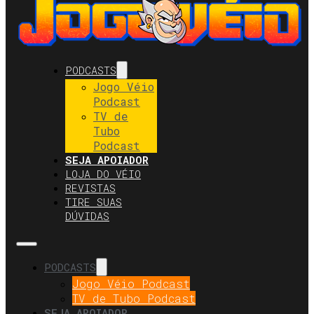
PODCASTS
Jogo Véio
Podcast
TV de
Tubo
Podcast
SEJA APOIADOR
LOJA DO VÉIO
REVISTAS
TIRE SUAS
DÚVIDAS
PODCASTS
Jogo Véio Podcast
TV de Tubo Podcast
SEJA APOIADOR