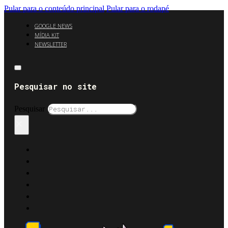
Pular para o conteúdo principal
Pular para o rodapé
GOOGLE NEWS
MÍDIA KIT
NEWSLETTER
Pesquisar no site
Pesquisar
×