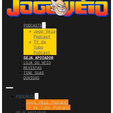
PODCASTS
Jogo Véio
Podcast
TV de
Tubo
Podcast
SEJA APOIADOR
LOJA DO VÉIO
REVISTAS
TIRE SUAS
DÚVIDAS
PODCASTS
Jogo Véio Podcast
TV de Tubo Podcast
SEJA APOIADOR