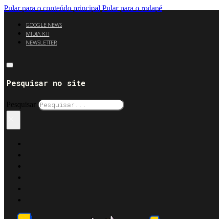
Pular para o conteúdo principal
Pular para o rodapé
GOOGLE NEWS
MÍDIA KIT
NEWSLETTER
Pesquisar no site
Pesquisar
×