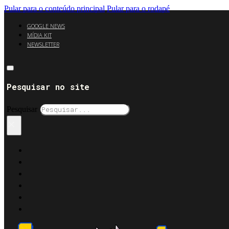
Pular para o conteúdo principal
Pular para o rodapé
GOOGLE NEWS
MÍDIA KIT
NEWSLETTER
Pesquisar no site
Pesquisar
×