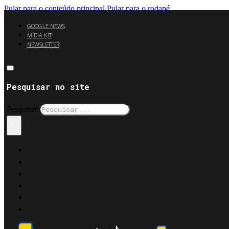
Pular para o conteúdo principal
Pular para o rodapé
GOOGLE NEWS
MÍDIA KIT
NEWSLETTER
Pesquisar no site
Pesquisar
×