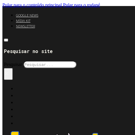
Pular para o conteúdo principal
Pular para o rodapé
GOOGLE NEWS
MÍDIA KIT
NEWSLETTER
Pesquisar no site
Pesquisar
×