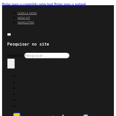
Pular para o conteúdo principal
Pular para o rodapé
GOOGLE NEWS
MÍDIA KIT
NEWSLETTER
Pesquisar no site
Pesquisar
×