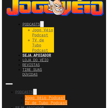
PODCASTS
Jogo Véio
Podcast
TV de
Tubo
Podcast
SEJA APOIADOR
LOJA DO VÉIO
REVISTAS
TIRE SUAS
DÚVIDAS
PODCASTS
Jogo Véio Podcast
TV de Tubo Podcast
SEJA APOIADOR