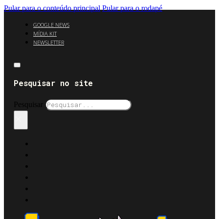
Pular para o conteúdo principal
Pular para o rodapé
GOOGLE NEWS
MÍDIA KIT
NEWSLETTER
Pesquisar no site
Pesquisar
×