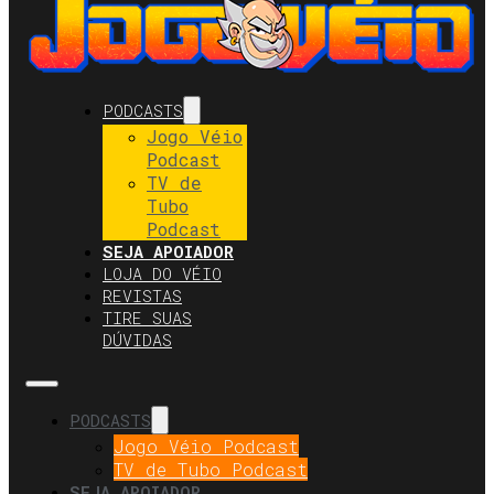
PODCASTS
Jogo Véio
Podcast
TV de
Tubo
Podcast
SEJA APOIADOR
LOJA DO VÉIO
REVISTAS
TIRE SUAS
DÚVIDAS
PODCASTS
Jogo Véio Podcast
TV de Tubo Podcast
SEJA APOIADOR