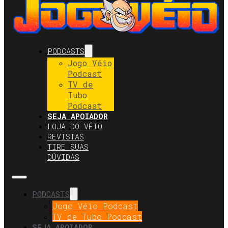
PODCASTS
Jogo Véio
Podcast
TV de
Tubo
Podcast
SEJA APOIADOR
LOJA DO VÉIO
REVISTAS
TIRE SUAS
DÚVIDAS
PODCASTS
Jogo Véio Podcast
TV de Tubo Podcast
SEJA APOIADOR