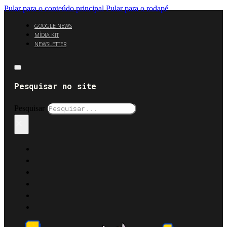
Pular para o conteúdo principal
Pular para o rodapé
GOOGLE NEWS
MÍDIA KIT
NEWSLETTER
Pesquisar no site
Pesquisar
×