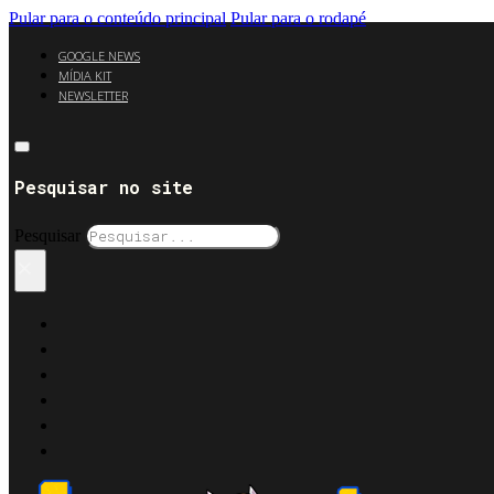
Pular para o conteúdo principal
Pular para o rodapé
GOOGLE NEWS
MÍDIA KIT
NEWSLETTER
Pesquisar no site
Pesquisar
×