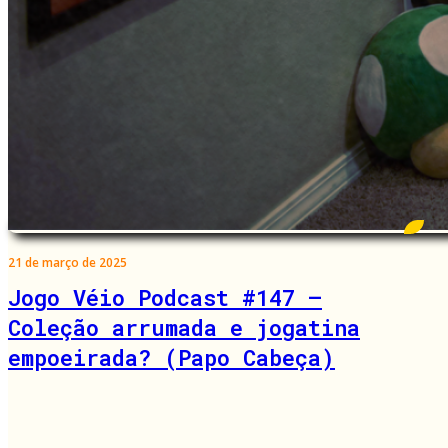
21 de março de 2025
Jogo Véio Podcast #147 –
Coleção arrumada e jogatina
empoeirada? (Papo Cabeça)