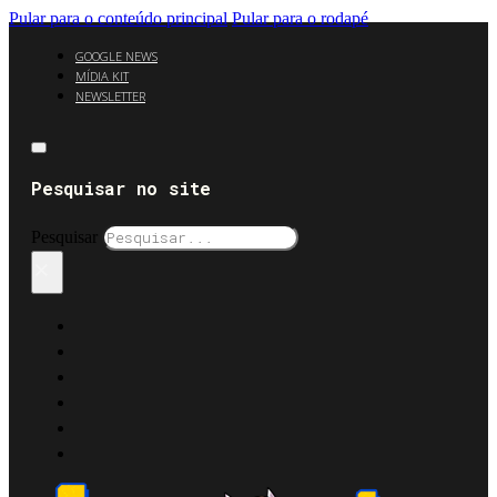
Pular para o conteúdo principal
Pular para o rodapé
GOOGLE NEWS
MÍDIA KIT
NEWSLETTER
Pesquisar no site
Pesquisar
×