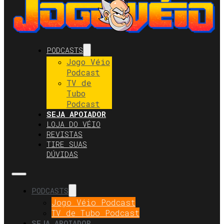
PODCASTS
Jogo Véio
Podcast
TV de
Tubo
Podcast
SEJA APOIADOR
LOJA DO VÉIO
REVISTAS
TIRE SUAS
DÚVIDAS
PODCASTS
Jogo Véio Podcast
TV de Tubo Podcast
SEJA APOIADOR