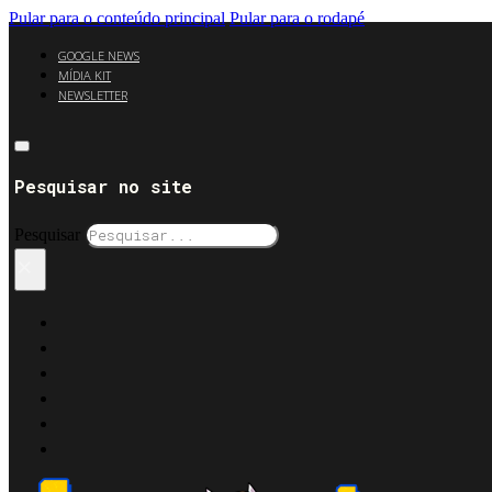
Pular para o conteúdo principal
Pular para o rodapé
GOOGLE NEWS
MÍDIA KIT
NEWSLETTER
Pesquisar no site
Pesquisar
×