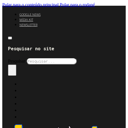
Pular para o conteúdo principal
Pular para o rodapé
GOOGLE NEWS
MÍDIA KIT
NEWSLETTER
Pesquisar no site
Pesquisar
×