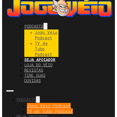
PODCASTS
Jogo Véio
Podcast
TV de
Tubo
Podcast
SEJA APOIADOR
LOJA DO VÉIO
REVISTAS
TIRE SUAS
DÚVIDAS
PODCASTS
Jogo Véio Podcast
TV de Tubo Podcast
SEJA APOIADOR