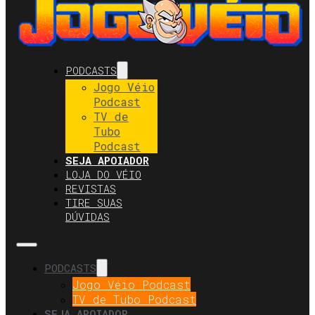
PODCASTS
Jogo Véio
Podcast
TV de
Tubo
Podcast
SEJA APOIADOR
LOJA DO VÉIO
REVISTAS
TIRE SUAS
DÚVIDAS
PODCASTS
Jogo Véio Podcast
TV de Tubo Podcast
SEJA APOIADOR