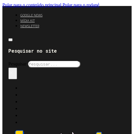
Pular para o conteúdo principal
Pular para o rodapé
GOOGLE NEWS
MÍDIA KIT
NEWSLETTER
Pesquisar no site
Pesquisar
×