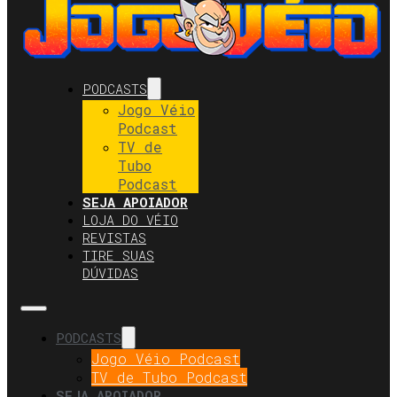
PODCASTS
Jogo Véio
Podcast
TV de
Tubo
Podcast
SEJA APOIADOR
LOJA DO VÉIO
REVISTAS
TIRE SUAS
DÚVIDAS
PODCASTS
Jogo Véio Podcast
TV de Tubo Podcast
SEJA APOIADOR