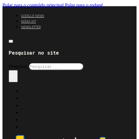
Pular para o conteúdo principal
Pular para o rodapé
GOOGLE NEWS
MÍDIA KIT
NEWSLETTER
Pesquisar no site
Pesquisar
×