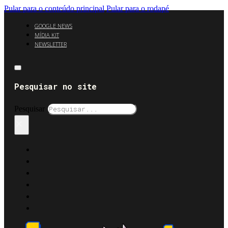
Pular para o conteúdo principal
Pular para o rodapé
GOOGLE NEWS
MÍDIA KIT
NEWSLETTER
Pesquisar no site
Pesquisar
×