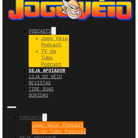
PODCASTS
Jogo Véio
Podcast
TV de
Tubo
Podcast
SEJA APOIADOR
LOJA DO VÉIO
REVISTAS
TIRE SUAS
DÚVIDAS
PODCASTS
Jogo Véio Podcast
TV de Tubo Podcast
SEJA APOIADOR