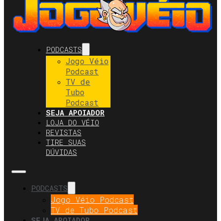
PODCASTS
Jogo Véio
Podcast
TV de
Tubo
Podcast
SEJA APOIADOR
LOJA DO VÉIO
REVISTAS
TIRE SUAS
DÚVIDAS
PODCASTS
Jogo Véio Podcast
TV de Tubo Podcast
SEJA APOIADOR