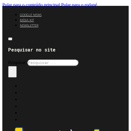
Pular para o conteúdo principal
Pular para o rodapé
GOOGLE NEWS
MÍDIA KIT
NEWSLETTER
Pesquisar no site
Pesquisar
×