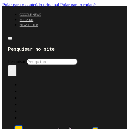
Pular para o conteúdo principal
Pular para o rodapé
GOOGLE NEWS
MÍDIA KIT
NEWSLETTER
Pesquisar no site
Pesquisar
×