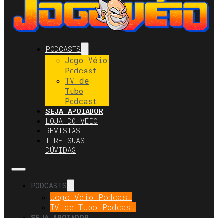
PODCASTS
Jogo Véio
Podcast
TV de
Tubo
Podcast
SEJA APOIADOR
LOJA DO VÉIO
REVISTAS
TIRE SUAS
DÚVIDAS
PODCASTS
Jogo Véio Podcast
TV de Tubo Podcast
SEJA APOIADOR