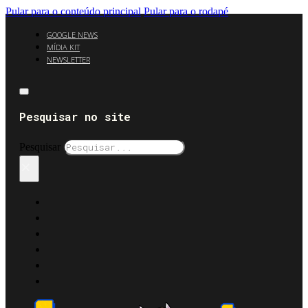
Pular para o conteúdo principal
Pular para o rodapé
GOOGLE NEWS
MÍDIA KIT
NEWSLETTER
Pesquisar no site
Pesquisar
×