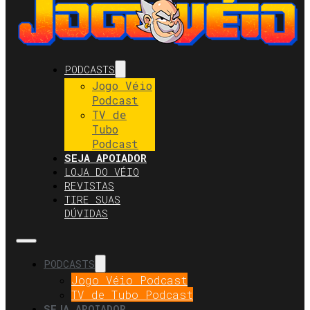
PODCASTS
Jogo Véio
Podcast
TV de
Tubo
Podcast
SEJA APOIADOR
LOJA DO VÉIO
REVISTAS
TIRE SUAS
DÚVIDAS
PODCASTS
Jogo Véio Podcast
TV de Tubo Podcast
SEJA APOIADOR