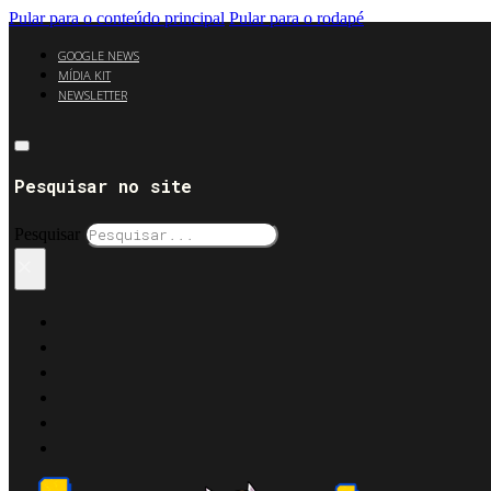
Pular para o conteúdo principal
Pular para o rodapé
GOOGLE NEWS
MÍDIA KIT
NEWSLETTER
Pesquisar no site
Pesquisar
×