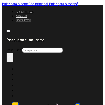
Pular para o conteúdo principal
Pular para o rodapé
GOOGLE NEWS
MÍDIA KIT
NEWSLETTER
Pesquisar no site
Pesquisar
×