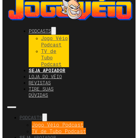
PODCASTS
Jogo Véio
Podcast
TV de
Tubo
Podcast
SEJA APOIADOR
LOJA DO VÉIO
REVISTAS
TIRE SUAS
DÚVIDAS
PODCASTS
Jogo Véio Podcast
TV de Tubo Podcast
SEJA APOIADOR