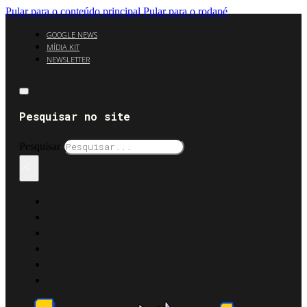
Pular para o conteúdo principal
Pular para o rodapé
GOOGLE NEWS
MÍDIA KIT
NEWSLETTER
Pesquisar no site
Pesquisar
×