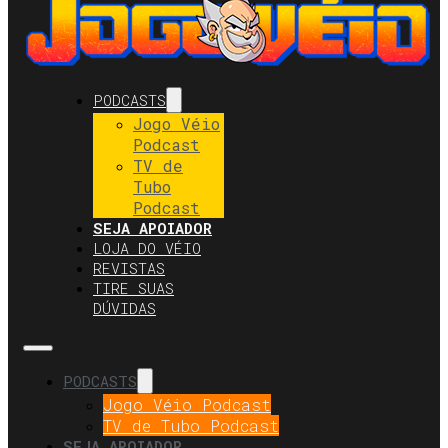
PODCASTS
Jogo Véio
Podcast
TV de
Tubo
Podcast
SEJA APOIADOR
LOJA DO VÉIO
REVISTAS
TIRE SUAS
DÚVIDAS
PODCASTS
Jogo Véio Podcast
TV de Tubo Podcast
SEJA APOIADOR