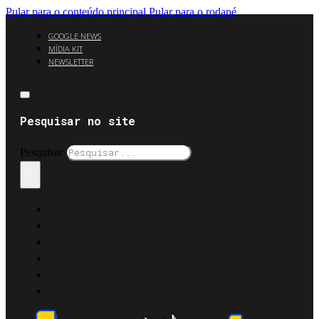
Pular para o conteúdo principal
Pular para o rodapé
GOOGLE NEWS
MÍDIA KIT
NEWSLETTER
Pesquisar no site
Pesquisar
×