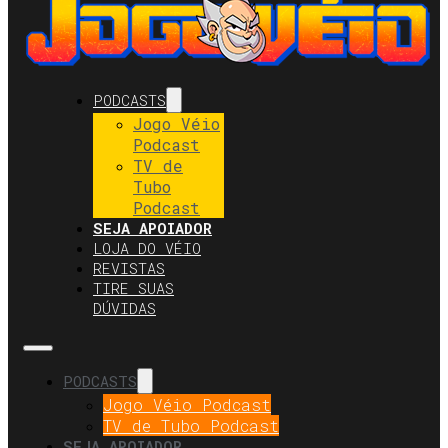
PODCASTS
Jogo Véio
Podcast
TV de
Tubo
Podcast
SEJA APOIADOR
LOJA DO VÉIO
REVISTAS
TIRE SUAS
DÚVIDAS
PODCASTS
Jogo Véio Podcast
TV de Tubo Podcast
SEJA APOIADOR