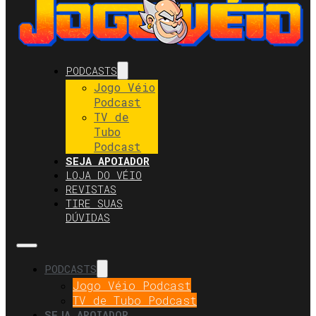
PODCASTS
Jogo Véio
Podcast
TV de
Tubo
Podcast
SEJA APOIADOR
LOJA DO VÉIO
REVISTAS
TIRE SUAS
DÚVIDAS
PODCASTS
Jogo Véio Podcast
TV de Tubo Podcast
SEJA APOIADOR