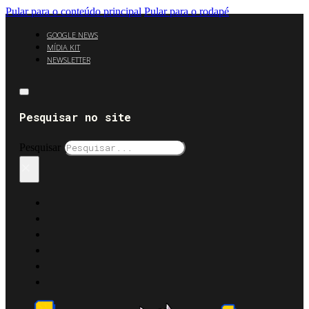
Pular para o conteúdo principal
Pular para o rodapé
GOOGLE NEWS
MÍDIA KIT
NEWSLETTER
Pesquisar no site
Pesquisar
×