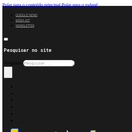
Pular para o conteúdo principal
Pular para o rodapé
GOOGLE NEWS
MÍDIA KIT
NEWSLETTER
Pesquisar no site
Pesquisar
×