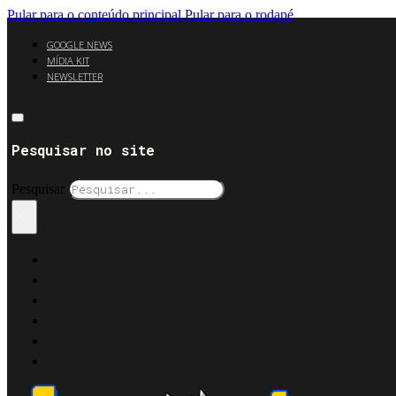
Pular para o conteúdo principal
Pular para o rodapé
GOOGLE NEWS
MÍDIA KIT
NEWSLETTER
Pesquisar no site
Pesquisar
×