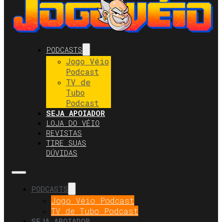
PODCASTS
Jogo Véio
Podcast
TV de
Tubo
Podcast
SEJA APOIADOR
LOJA DO VÉIO
REVISTAS
TIRE SUAS
DÚVIDAS
PODCASTS
Jogo Véio Podcast
TV de Tubo Podcast
SEJA APOIADOR