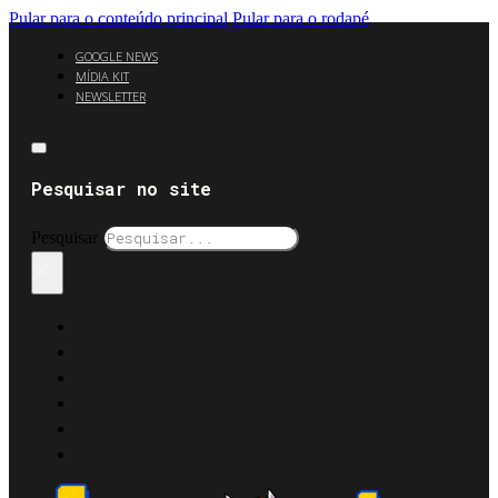
Pular para o conteúdo principal
Pular para o rodapé
GOOGLE NEWS
MÍDIA KIT
NEWSLETTER
Pesquisar no site
Pesquisar
×