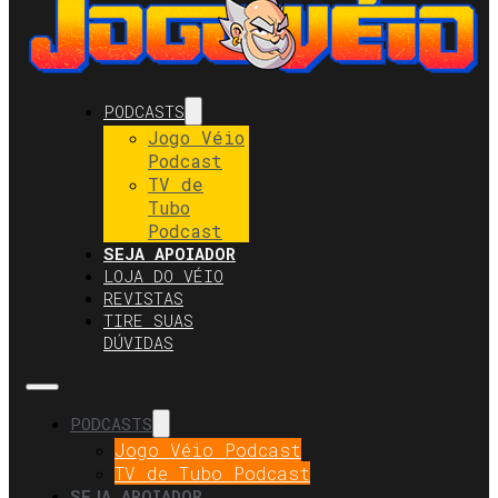
PODCASTS
Jogo Véio
Podcast
TV de
Tubo
Podcast
SEJA APOIADOR
LOJA DO VÉIO
REVISTAS
TIRE SUAS
DÚVIDAS
PODCASTS
Jogo Véio Podcast
TV de Tubo Podcast
SEJA APOIADOR