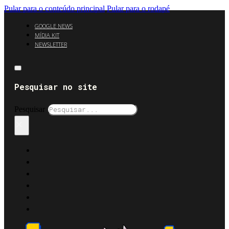
Pular para o conteúdo principal
Pular para o rodapé
GOOGLE NEWS
MÍDIA KIT
NEWSLETTER
Pesquisar no site
Pesquisar
×