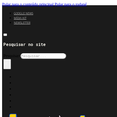
Pular para o conteúdo principal
Pular para o rodapé
GOOGLE NEWS
MÍDIA KIT
NEWSLETTER
Pesquisar no site
Pesquisar
×