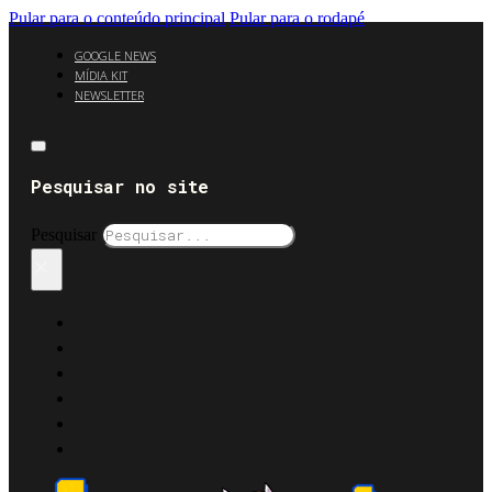
Pular para o conteúdo principal
Pular para o rodapé
GOOGLE NEWS
MÍDIA KIT
NEWSLETTER
Pesquisar no site
Pesquisar
×