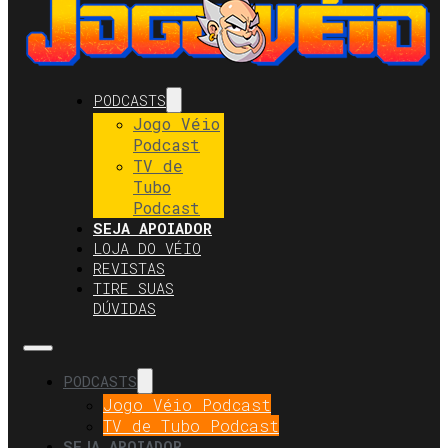
PODCASTS
Jogo Véio
Podcast
TV de
Tubo
Podcast
SEJA APOIADOR
LOJA DO VÉIO
REVISTAS
TIRE SUAS
DÚVIDAS
PODCASTS
Jogo Véio Podcast
TV de Tubo Podcast
SEJA APOIADOR