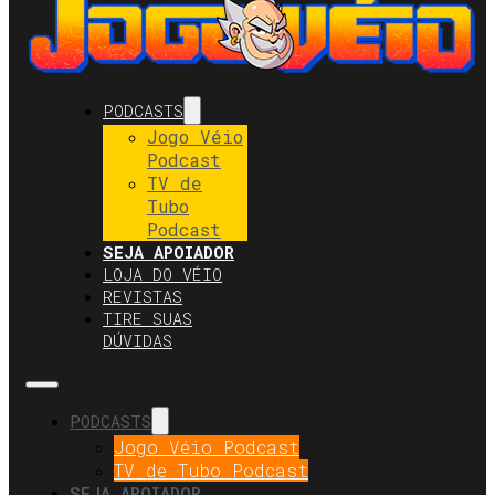
PODCASTS
Jogo Véio
Podcast
TV de
Tubo
Podcast
SEJA APOIADOR
LOJA DO VÉIO
REVISTAS
TIRE SUAS
DÚVIDAS
PODCASTS
Jogo Véio Podcast
TV de Tubo Podcast
SEJA APOIADOR