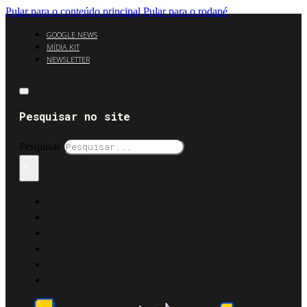
Pular para o conteúdo principal
Pular para o rodapé
GOOGLE NEWS
MÍDIA KIT
NEWSLETTER
Pesquisar no site
Pesquisar
×