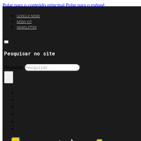
Pular para o conteúdo principal
Pular para o rodapé
GOOGLE NEWS
MÍDIA KIT
NEWSLETTER
Pesquisar no site
Pesquisar
×