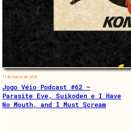
17 de março de 2020
Jogo Véio Podcast #62 –
Parasite Eve, Suikoden e I Have
No Mouth, and I Must Scream