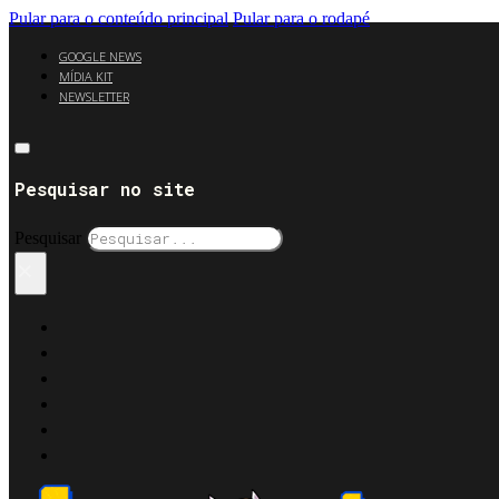
Pular para o conteúdo principal
Pular para o rodapé
GOOGLE NEWS
MÍDIA KIT
NEWSLETTER
Pesquisar no site
Pesquisar
×